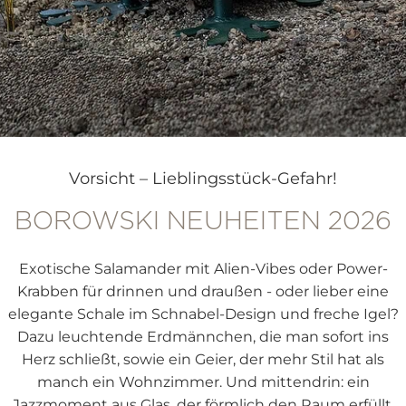
BUBBA
Vorsicht – Lieblingsstück-Gefahr!
uffällig anders
BOROWSKI NEUHEITEN 2026
tzt entdecken!
Exotische Salamander mit Alien-Vibes oder Power-
Krabben für drinnen und draußen - oder lieber eine
elegante Schale im Schnabel-Design und freche Igel?
Dazu leuchtende Erdmännchen, die man sofort ins
Herz schließt, sowie ein Geier, der mehr Stil hat als
manch ein Wohnzimmer. Und mittendrin: ein
Jazzmoment aus Glas, der förmlich den Raum erfüllt.