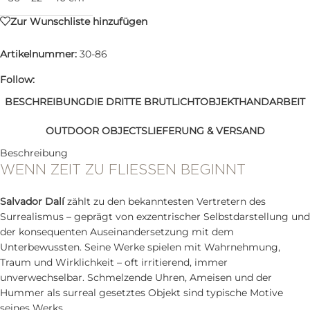
Zur Wunschliste hinzufügen
Artikelnummer:
30-86
Follow:
BESCHREIBUNG
DIE DRITTE BRUT
LICHTOBJEKT
HANDARBEIT
OUTDOOR OBJECTS
LIEFERUNG & VERSAND
Beschreibung
WENN ZEIT ZU FLIESSEN BEGINNT
Salvador Dalí
zählt zu den bekanntesten Vertretern des
Surrealismus – geprägt von exzentrischer Selbstdarstellung und
der konsequenten Auseinandersetzung mit dem
Unterbewussten. Seine Werke spielen mit Wahrnehmung,
Traum und Wirklichkeit – oft irritierend, immer
unverwechselbar. Schmelzende Uhren, Ameisen und der
Hummer als surreal gesetztes Objekt sind typische Motive
seines Werks.