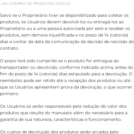
…NA COMPRA DE PRODUTOS FÍSICOS
Salvo se o Proprietário tiver se disponibilizado para coletar os
produtos, os Usuários devem devolvê-los ou entregá-los ao
Proprietário ou a uma pessoa autorizada por este a receber os
produtos, sem demora injustificada e no prazo de 14 (catorze)
dias a contar da data da comunicação da decisão de rescisão do
contrato.
O prazo terá sido cumprido se o produto for entregue ao
transportador ou devolvido, conforme indicado acima, antes do
fim do prazo de 14 (catorze) dias estipulado para a devolução. O
reembolso pode ser retido até a recepção dos produtos ou até
que os Usuários apresentem prova da devolução, o que ocorrer
primeiro.
Os Usuários só serão responsáveis pela redução do valor dos
produtos que resulte do manuseio além do necessário para a
garantia de sua natureza, características e funcionamento.
Os custos de devolução dos produtos serão arcados pelo