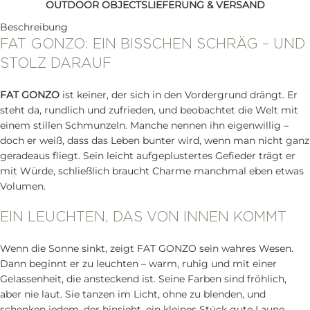
OUTDOOR OBJECTS
LIEFERUNG & VERSAND
Beschreibung
FAT GONZO: EIN BISSCHEN SCHRÄG – UND
STOLZ DARAUF
FAT GONZO
ist keiner, der sich in den Vordergrund drängt. Er
steht da, rundlich und zufrieden, und beobachtet die Welt mit
einem stillen Schmunzeln. Manche nennen ihn eigenwillig –
doch er weiß, dass das Leben bunter wird, wenn man nicht ganz
geradeaus fliegt. Sein leicht aufgeplustertes Gefieder trägt er
mit Würde, schließlich braucht Charme manchmal eben etwas
Volumen.
EIN LEUCHTEN, DAS VON INNEN KOMMT
Wenn die Sonne sinkt, zeigt FAT GONZO sein wahres Wesen.
Dann beginnt er zu leuchten – warm, ruhig und mit einer
Gelassenheit, die ansteckend ist. Seine Farben sind fröhlich,
aber nie laut. Sie tanzen im Licht, ohne zu blenden, und
schenken jedem, der hinsieht, ein kleines Stück gute Laune.