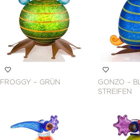
FROGGY – GRÜN
GONZO – B
STREIFEN