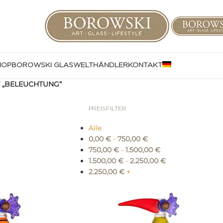
HOP
BOROWSKI GLASWELT
HÄNDLER
KONTAKT
 „BELEUCHTUNG“
PREISFILTER
Alle
0,00
€
-
750,00
€
750,00
€
-
1.500,00
€
1.500,00
€
-
2.250,00
€
2.250,00
€
+