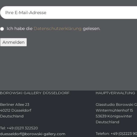
Ich habe die
Datenschutzerklärung
gelesen.
BOROWSKI GALLERY DÜSSELDORF
HAUPTVERWALTUNG
Berliner Allee 23
Glasstudio Borowski
40212 Düsseldorf
Wintermühlenhof 15
Deutschland
53639 Königswinter
Deutschland
Tel: +49 (0)211 322520
Telefon:
+49 (0)2223 9
duesseldorf@borowski-gallery.com