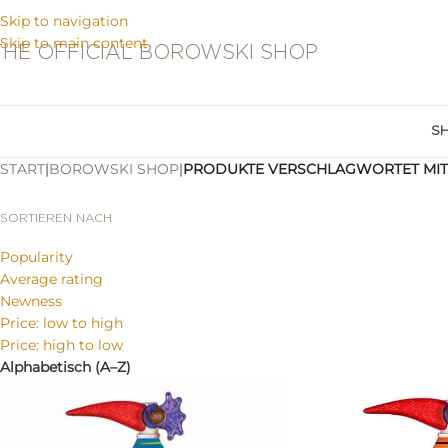
Skip to navigation
Skip to main content
THE OFFICIAL BOROWSKI SHOP
S
START
|
BOROWSKI SHOP
|
PRODUKTE VERSCHLAGWORTET MIT
SORTIEREN NACH
Popularity
Average rating
Newness
Price: low to high
Price: high to low
Alphabetisch (A–Z)