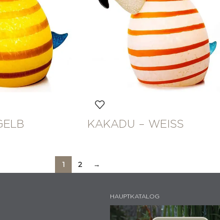
GELB
KAKADU – WEISS
1
2
→
HAUPTKATALOG