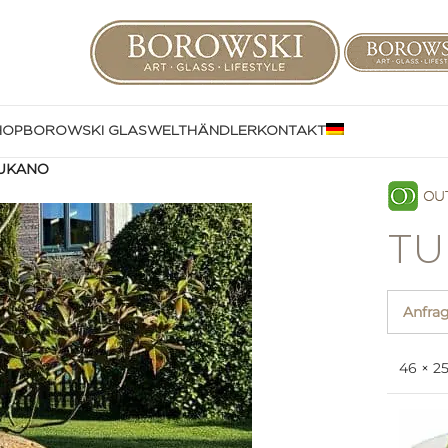
HOP
BOROWSKI GLASWELT
HÄNDLER
KONTAKT
UKANO
TU
Anfra
46 × 2