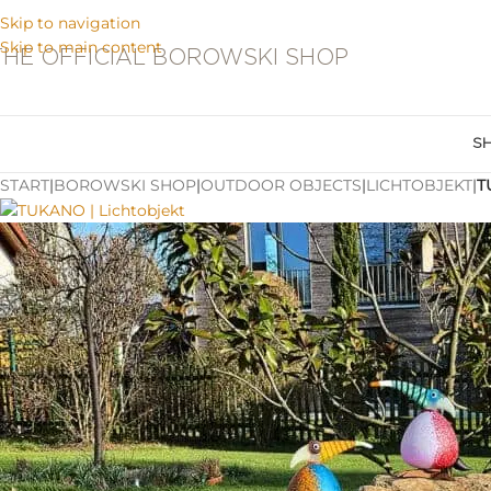
Skip to navigation
Skip to main content
THE OFFICIAL BOROWSKI SHOP
S
START
|
BOROWSKI SHOP
|
OUTDOOR OBJECTS
|
LICHTOBJEKT
|
T