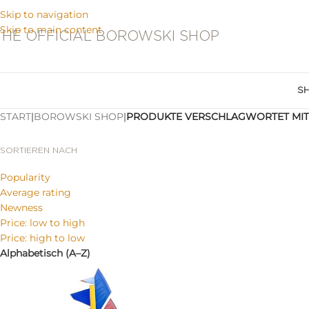
Skip to navigation
Skip to main content
THE OFFICIAL BOROWSKI SHOP
S
START
|
BOROWSKI SHOP
|
PRODUKTE VERSCHLAGWORTET MIT 
SORTIEREN NACH
Popularity
Average rating
Newness
Price: low to high
Price: high to low
Alphabetisch (A–Z)