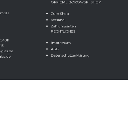
OFFICIAL BOROWSKI SHOP
 GmbH
Zum Shop
Versand
Zahlungsarten
RECHTLICHES
054811
Impressum
813
AGB
glas.de
Datenschutzerklärung
las.de
Shop
Wunschliste
Cart