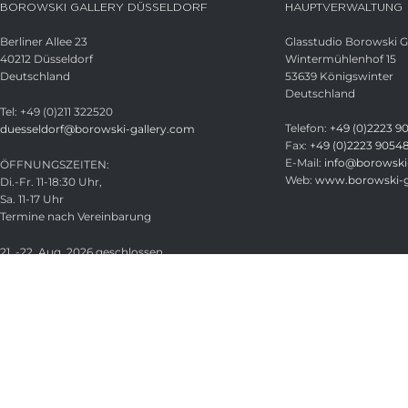
BOROWSKI GALLERY DÜSSELDORF
HAUPTVERWALTUNG
Berliner Allee 23
Glasstudio Borowski
40212 Düsseldorf
Wintermühlenhof 15
Deutschland
53639 Königswinter
Deutschland
Tel: +49 (0)211 322520
Telefon:
+49 (0)2223 9
duesseldorf@borowski-gallery.com
Fax:
+49 (0)2223 9054
E-Mail:
info@borowski-
ÖFFNUNGSZEITEN:
Web:
www.borowski-g
Di.-Fr. 11-18:30 Uhr,
Sa. 11-17 Uhr
Termine nach Vereinbarung
21. -22. Aug. 2026 geschlossen
Glasstudio Borowski GmbH
Licensed under
CC BY-SA 4.0
.
Search