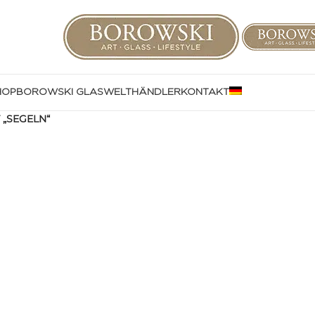
HOP
BOROWSKI GLASWELT
HÄNDLER
KONTAKT
„SEGELN“