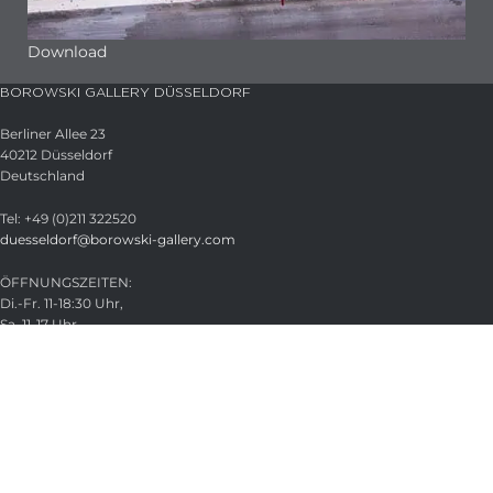
Download
BOROWSKI GALLERY DÜSSELDORF
Berliner Allee 23
40212 Düsseldorf
Deutschland
Tel: +49 (0)211 322520
duesseldorf@borowski-gallery.com
ÖFFNUNGSZEITEN:
Di.-Fr. 11-18:30 Uhr,
Sa. 11-17 Uhr
Termine nach Vereinbarung
21. -22. Aug. 2026 geschlossen
HAUPTVERWALTUNG
Glasstudio Borowski GmbH