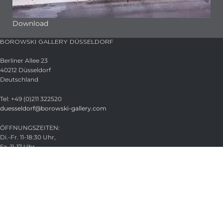
Download
BOROWSKI GALLERY DÜSSELDORF
Berliner Allee 23
40212 Düsseldorf
Deutschland
Tel: +49 (0)211 322520
duesseldorf@borowski-gallery.com
ÖFFNUNGSZEITEN:
Di.-Fr. 11-18:30 Uhr,
Sa. 11-17 Uhr
Termine nach Vereinbarung
21. -22. Aug. 2026 geschlossen
HAUPTVERWALTUNG
Glasstudio Borowski GmbH