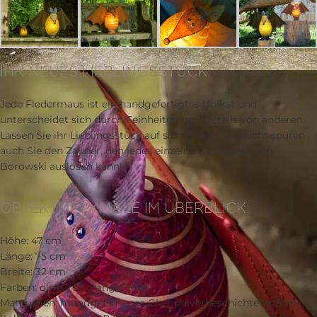
IHR NEUES LIEBLINGSSTÜCK
Jede Fledermaus ist ein handgefertigtes Unikat und
unterscheidet sich durch Feinheiten und Details von anderen.
Lassen Sie ihr Lieblingsstück auf sich wirken, vielleicht spüren
auch Sie den Zauber, den jedes einzelne Kunstwerk von
Borowski auslösen kann!
OBJEKTMERKMALE IM ÜBERBLICK:
Höhe: 47 cm
Länge: 75 cm
Breite: 32 cm
Farben: olive, rot-orange, weiß
Materialien: mundgeblasenes Glas, pulverbeschichteter Stahl