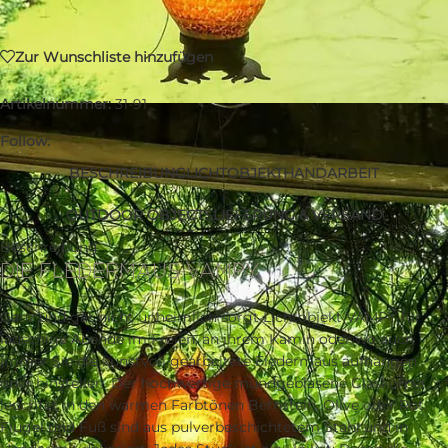
Zur Wunschliste hinzufügen
Artikelnummer:
31-91
Follow:
BESCHREIBUNG
LICHTOBJEKT
HANDARBEIT
OUTDOOR OBJECTS
LIEFERUNG & VERSAND
Beschreibung
DIE FLEDERMAUS VAMPY
Ganz und gar nicht unheimlich sorgt Lichtobjekt VAMPY für
lauschige Abende im Freien, an ihrem Kamin oder wo auch
immer Sie die kunstvoll gearbeitete Fledermaus aufhängen
oder hinstellen. Der hochwertige mundgeblasene Glaskörper
leuchtet in den warmen Farbtönen Bernstein, Olive oder Rot.
Flügel und Fuß sind aus pulverbeschichtetem Stahl und in