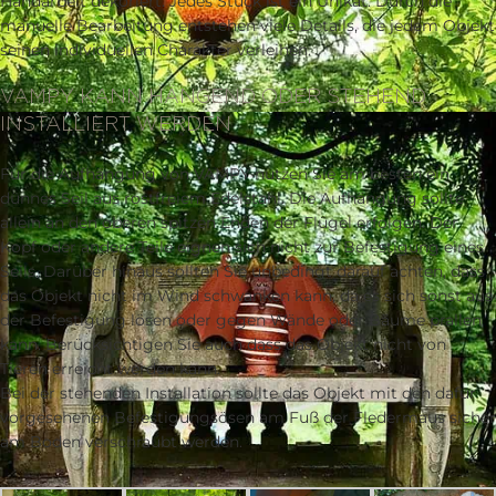
Handarbeit dekoriert. Jedes Stück ist ein Unikat: Durch die
manuelle Bearbeitung entstehen viele Details, die jedem Objekt
seinen individuellen Charakter verleihen.
VAMPY KANN HÄNGEND ODER STEHEND
INSTALLIERT WERDEN
Für die Aufhängung von VAMPY nutzen Sie am besten ein
dünnes Seil aus rostfreiem Edelstahl. Die Aufhängung sollte
allein an den oberen spitzen Enden der Flügel erfolgen. Der
Kopf oder andere Teile eignen sich nicht zur Befestigung eines
Seils. Darüber hinaus sollten Sie unbedingt darauf achten, dass
das Objekt nicht im Wind schwanken kann, da es sich sonst aus
der Befestigung lösen oder gegen Wände oder Bäume prallen
kann. Berücksichtigen Sie auch dass das Objekt nicht von
Tieren erreicht werden kann.
Bei der stehenden Installation sollte das Objekt mit den dafür
vorgesehenen Befestigungsösen am Fuß der Fledermaus sicher
am Boden verschraubt werden.