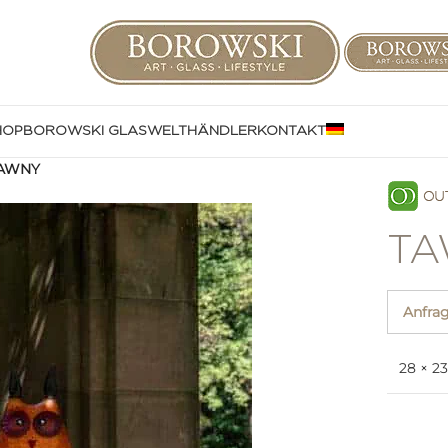
HOP
BOROWSKI GLASWELT
HÄNDLER
KONTAKT
AWNY
TA
Anfra
28 × 2