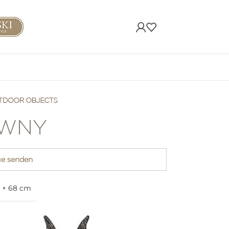
WNY
ge senden
3 × 68 cm