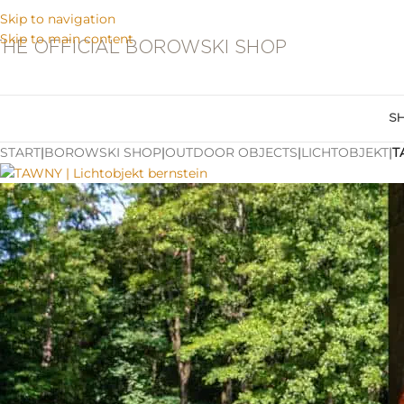
Skip to navigation
Skip to main content
THE OFFICIAL BOROWSKI SHOP
S
START
|
BOROWSKI SHOP
|
OUTDOOR OBJECTS
|
LICHTOBJEKT
|
T