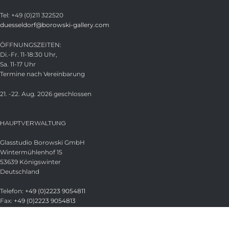
Tel: +49 (0)211 322520
duesseldorf@borowski-gallery.com
ÖFFNUNGSZEITEN:
Di.-Fr. 11-18:30 Uhr,
Sa. 11-17 Uhr
Termine nach Vereinbarung
21. -22. Aug. 2026 geschlossen
HAUPTVERWALTUNG
Glasstudio Borowski GmbH
Wintermühlenhof 15
53639 Königswinter
Deutschland
Telefon:
+49 (0)2223 9054811
Fax:
+49 (0)2223 9054813
E-Mail:
info@borowski-glas.de
Web:
www.borowski-glas.de