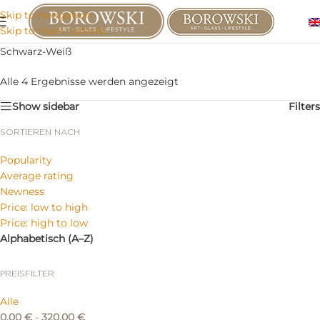
Skip to navigation
Skip to main content
Schwarz-Weiß
Alle 4 Ergebnisse werden angezeigt
Show sidebar
Filters
SORTIEREN NACH
Popularity
Average rating
Newness
Price: low to high
Price: high to low
Alphabetisch (A–Z)
PREISFILTER
Alle
0,00
€
-
320,00
€