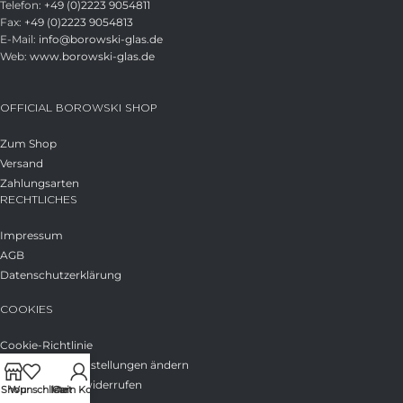
Telefon:
+49 (0)2223 9054811
Fax:
+49 (0)2223 9054813
E-Mail:
info@borowski-glas.de
Web:
www.borowski-glas.de
OFFICIAL BOROWSKI SHOP
Zum Shop
Versand
Zahlungsarten
RECHTLICHES
Impressum
AGB
Datenschutzerklärung
COOKIES
Cookie-Richtlinie
Privatsphäre-Einstellungen ändern
Einwilligungen widerrufen
Shop
Wunschliste
Mein Konto
Cart
WIDERRUF