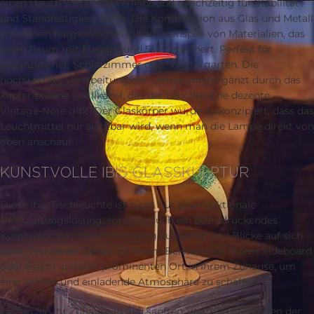
einen Hauch von Luxus verleiht und gleichzeitig für Stabilität
und Standfestigkeit sorgt. Die Kombination aus Glas und Metall
schafft ein harmonisches Zusammenspiel von Materialien, das
jeden Raum mit Eleganz und Stil bereichert. Perfekt für
Wohnzimmer, Schlafzimmer oder Wintergarten. Die
hochwertige Verarbeitung der Lampe wird ergänzt durch das
kupfer-braune Textilkabel, das der Leuchte eine dezente
Vintage-Note gibt. Der Glaskörper wurde so konzipiert, dass das
Leuchtmittel nur sichtbar wird, wenn man die Lampe direkt von
oben anschaut.
KUNSTVOLLE IBIS GLASSKULPTUR
Diese Ibis-Tischleuchte ist nicht nur eine funktionale
Beleuchtungslösung, sondern auch ein beeindruckendes
Kunstwerk, das Ihre Einrichtung aufwertet und Blicke auf sich
zieht. Platzieren Sie sie auf Ihrem Beistelltisch, Ihrem Sideboard
oder einem anderen prominenten Ort in Ihrem Zuhause, um
eine warme und einladende Atmosphäre zu schaffen.
Lassen Sie Ihr Zuhause in den sanften, warmen Farbtönen der