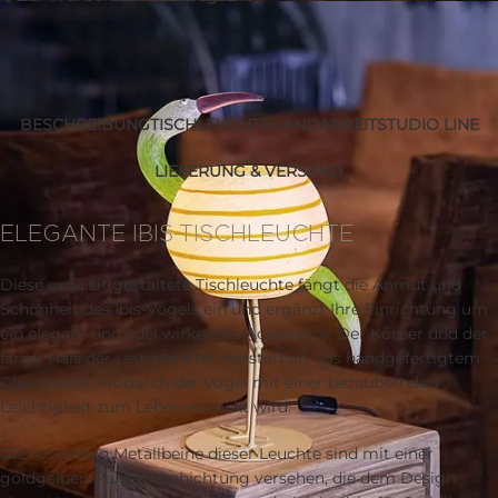
Artikelnummer:
51-78P
Follow:
BESCHREIBUNG
TISCHLEUCHTE
HANDARBEIT
STUDIO LINE
LIEFERUNG & VERSAND
Beschreibung
ELEGANTE IBIS-TISCHLEUCHTE
Diese exquisit gestaltete Tischleuchte fängt die Anmut und
Schönheit des Ibis-Vogels ein und ergänzt Ihre Einrichtung um
ein elegant und edel wirkendes Accessoire. Der Körper und der
lange Hals der Leuchte sind meisterhaft aus handgefertigtem
Glas erstellt, wodurch der Vogel mit einer bezaubernden
Leichtigkeit zum Leben erweckt wird.
Die schlanken Metallbeine dieser Leuchte sind mit einer
goldgelben Pulverbeschichtung versehen, die dem Design