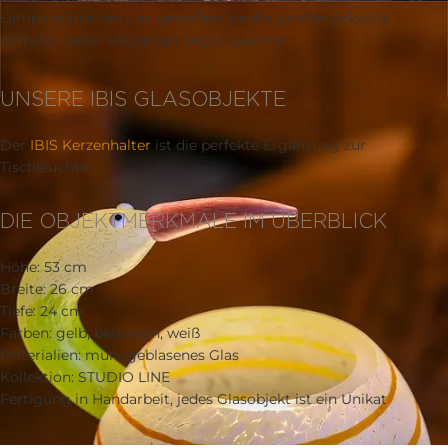
Lampe erstrahlen und genießen Sie die geschmackvolle
Ästhetik dieser eleganten Vogel-Leuchte.
UNSERE IBIS GLASOBJEKTE
Der
IBIS Kerzenhalter
ist die perfekte Ergänzung zur
Tischleuchte.
DIE OBJEKTMERKMALE IM ÜBERBLICK
Höhe: 53 cm
Breite: 26 cm
Tiefe: 24 cm
Farben: gelb, bernstein, weiß
Materialien: mundgeblasenes Glas
Kollektion: STUDIO LINE
Fertigung in Handarbeit, jedes Glasobjekt ist ein Unikat