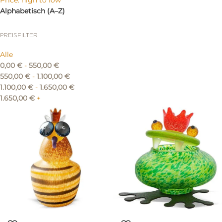
Price: high to low
Alphabetisch (A–Z)
PREISFILTER
Alle
0,00
€
-
550,00
€
550,00
€
-
1.100,00
€
1.100,00
€
-
1.650,00
€
1.650,00
€
+