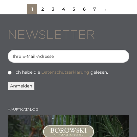
1
2
3
4
5
6
7
→
NEWSLETTER
Ich habe die
Datenschutzerklärung
gelesen.
HAUPTKATALOG