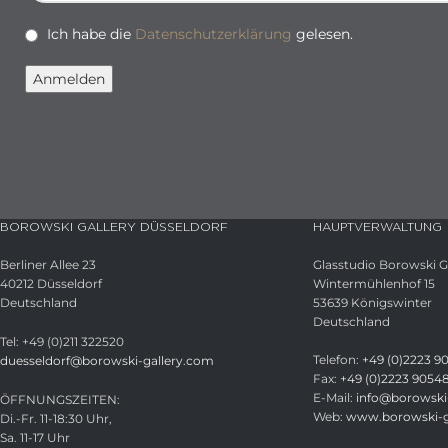
Ich habe die
Datenschutzerklärung
gelesen.
BOROWSKI GALLERY DÜSSELDORF
HAUPTVERWALTUNG
Berliner Allee 23
Glasstudio Borowski
40212 Düsseldorf
Wintermühlenhof 15
Deutschland
53639 Königswinter
Deutschland
Tel: +49 (0)211 322520
Telefon:
+49 (0)2223 9
duesseldorf@borowski-gallery.com
Fax:
+49 (0)2223 9054
E-Mail:
info@borowski-
ÖFFNUNGSZEITEN:
Web:
www.borowski-g
Di.-Fr. 11-18:30 Uhr,
Sa. 11-17 Uhr