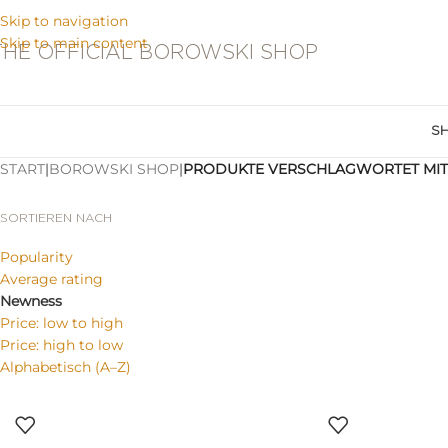
Skip to navigation
Skip to main content
THE OFFICIAL BOROWSKI SHOP
S
START
|
BOROWSKI SHOP
|
PRODUKTE VERSCHLAGWORTET MIT 
SORTIEREN NACH
Popularity
Average rating
Newness
Price: low to high
Price: high to low
Alphabetisch (A–Z)