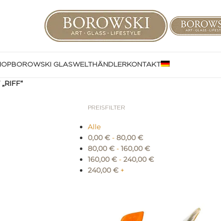
HOP
BOROWSKI GLASWELT
HÄNDLER
KONTAKT
„RIFF“
PREISFILTER
Alle
0,00
€
-
80,00
€
80,00
€
-
160,00
€
160,00
€
-
240,00
€
240,00
€
+