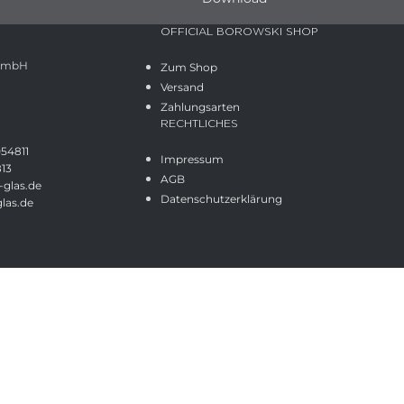
OFFICIAL BOROWSKI SHOP
 GmbH
Zum Shop
Versand
Zahlungsarten
RECHTLICHES
054811
Impressum
813
AGB
glas.de
Datenschutzerklärung
las.de
Shop
Wunschliste