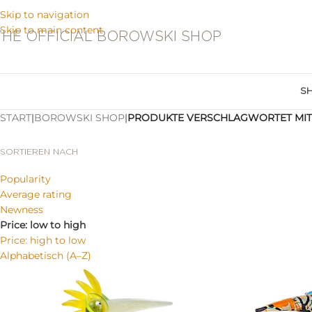
Skip to navigation
Skip to main content
THE OFFICIAL BOROWSKI SHOP
S
START
|
BOROWSKI SHOP
|
PRODUKTE VERSCHLAGWORTET MIT
SORTIEREN NACH
Popularity
Average rating
Newness
Price: low to high
Price: high to low
Alphabetisch (A–Z)