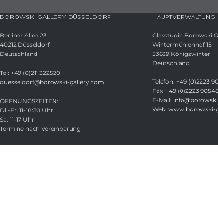
BOROWSKI GALLERY DÜSSELDORF
HAUPTVERWALTUNG
Berliner Allee 23
Glasstudio Borowski
40212 Düsseldorf
Wintermühlenhof 15
Deutschland
53639 Königswinter
Deutschland
Tel: +49 (0)211 322520
Telefon:
+49 (0)2223 9
duesseldorf@borowski-gallery.com
Fax:
+49 (0)2223 9054
E-Mail:
info@borowski-
ÖFFNUNGSZEITEN:
Web:
www.borowski-g
Di.-Fr. 11-18:30 Uhr,
Sa. 11-17 Uhr
Termine nach Vereinbarung
21. -22. Aug. 2026 geschlossen
Glasstudio Borowski GmbH
Licensed under
CC BY-SA 4.0
.