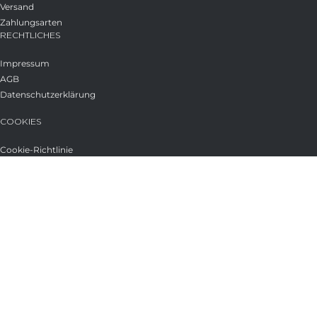
Versand
Zahlungsarten
RECHTLICHES
Impressum
AGB
Datenschutzerklärung
COOKIES
Cookie-Richtlinie
Privatsphäre-Einstellungen ändern
Einwilligungen widerrufen
WIDERRUF
Widerrufsbelehrung
→ VERTRAG WIDERRUFEN
Glasstudio Borowski GmbH
Licensed under
CC BY-SA 4.0
.
Shop
Wunschliste