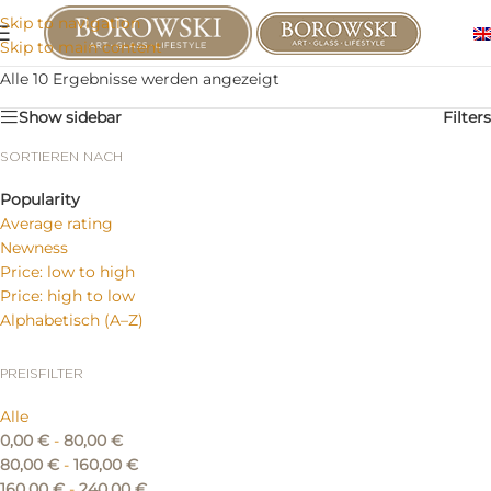
Skip to navigation
Skip to main content
Alle 10 Ergebnisse werden angezeigt
Show sidebar
Filters
SORTIEREN NACH
Popularity
Average rating
Newness
Price: low to high
Price: high to low
Alphabetisch (A–Z)
PREISFILTER
Alle
0,00
€
-
80,00
€
80,00
€
-
160,00
€
160,00
€
-
240,00
€