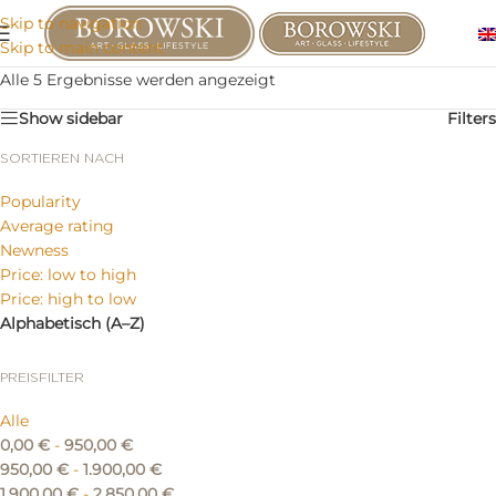
Skip to navigation
Skip to main content
Alle 5 Ergebnisse werden angezeigt
Show sidebar
Filters
SORTIEREN NACH
Popularity
Average rating
Newness
Price: low to high
Price: high to low
Alphabetisch (A–Z)
PREISFILTER
Alle
0,00
€
-
950,00
€
950,00
€
-
1.900,00
€
1.900,00
€
-
2.850,00
€