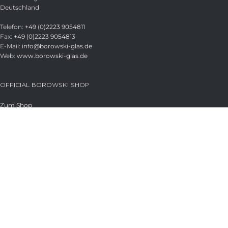
Deutschland
Telefon:
+49 (0)2223 9054811
Fax:
+49 (0)2223 9054813
E-Mail:
info@borowski-glas.de
Web:
www.borowski-glas.de
OFFICIAL BOROWSKI SHOP
Zum Shop
Versand
Zahlungsarten
RECHTLICHES
Impressum
AGB
Datenschutzerklärung
COOKIES
Cookie-Richtlinie