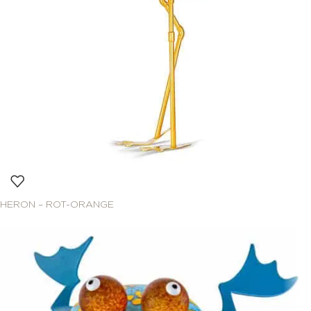
HERON – ROT-ORANGE