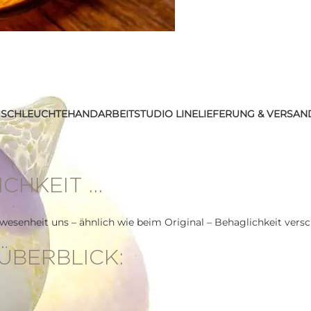
ISCHLEUCHTE
HANDARBEIT
STUDIO LINE
LIEFERUNG & VERSAN
ICHKEIT …
esenheit uns – ähnlich wie beim Original – Behaglichkeit versch
ÜBERBLICK: