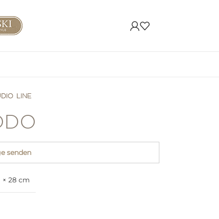
DDO
ge senden
9 × 28 cm