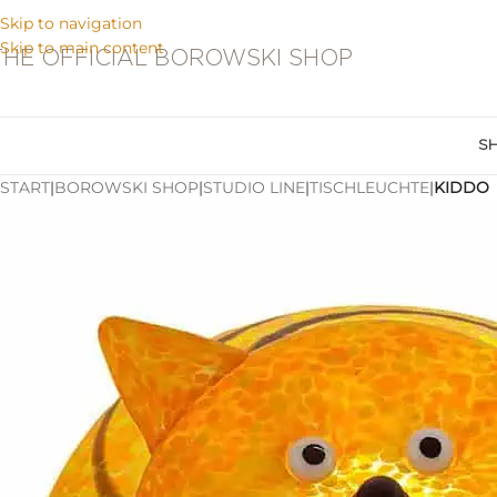
Skip to navigation
Skip to main content
THE OFFICIAL BOROWSKI SHOP
S
START
|
BOROWSKI SHOP
|
STUDIO LINE
|
TISCHLEUCHTE
|
KIDDO