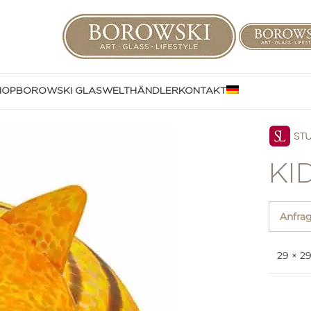
HOP
BOROWSKI GLASWELT
HÄNDLER
KONTAKT
KI
Anfra
29 × 2