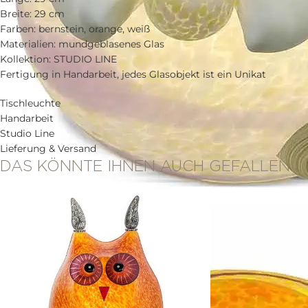
Breite: 29 cm
Farben: bernstein, orange, weiß
Materialien: mundgeblasenes Glas
Kollektion: STUDIO LINE
Fertigung in Handarbeit, jedes Glasobjekt ist ein Unikat
Tischleuchte
Handarbeit
Studio Line
Lieferung & Versand
DAS KÖNNTE IHNEN AUCH GEFALLEN …