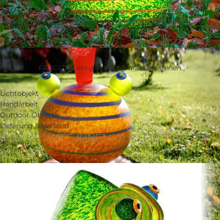
FROGGY kann ganzjährig draußen stehen.
Lichtobjekt
Handarbeit
Outdoor Objects
Lieferung & Versand
DAS KÖNNTE IHNEN AUCH GEFALLEN …