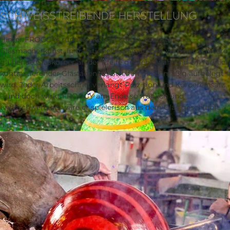
SCHWEISSTREIBENDE HERSTELLUNG
Hinter FROGGYs rundem Körper steckt höchste
Glasmacherkunst. In traditioneller Handarbeit wird der schwere,
glühende Glaskörper an der Pfeife gedreht, während ein farblich
kontrastierender Glasfaden als Streifen gleichmäßig aufgelegt
wird. Jeder Arbeitsschritt verlangt Präzision und Körpereinsatz
– und doch wirkt FROGGY am Ende so fröhlich und
unbeschwert, als wäre er spielerisch aus dem Glas geschlüpft.