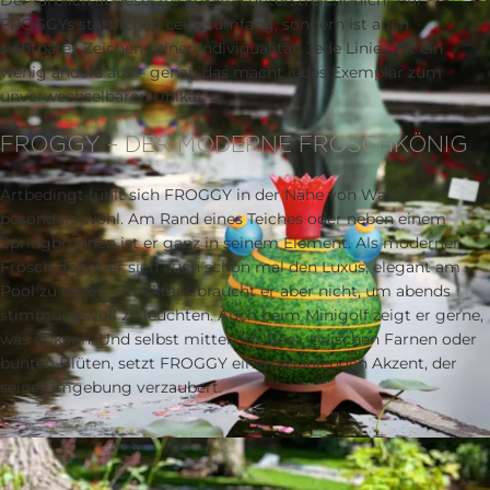
Der farblich abgesetzte Streifen unterstreicht nicht nur
FROGGYs stattlichen Leibesumfang, sondern ist auch
sichtbares Zeichen seiner Individualität. Jede Linie fällt ein
wenig anders aus – genau das macht jedes Exemplar zum
unverwechselbaren Unikat.
FROGGY – DER MODERNE FROSCHKÖNIG
Artbedingt fühlt sich FROGGY in der Nähe von Wasser
besonders wohl. Am Rand eines Teiches oder neben einem
Springbrunnen ist er ganz in seinem Element. Als moderner
Frosch gönnt er sich auch schon mal den Luxus, elegant am
Pool zu sitzen – Cocktails braucht er aber nicht, um abends
stimmungsvoll zu leuchten. Auch beim Minigolf zeigt er gerne,
was er kann. Und selbst mitten im Beet, zwischen Farnen oder
bunten Blüten, setzt FROGGY einen strahlenden Akzent, der
seine Umgebung verzaubert.