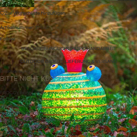
Zur Wunschliste hinzufügen
Artikelnummer:
31-04P
Follow:
BESCHREIBUNG
LICHTOBJEKT
HANDARBEIT
OUTDOOR OBJECTS
LIEFERUNG & VERSAND
Beschreibung
BITTE NICHT KÜSSEN!
FROGGY bringt einen gewissen Märchenzauber in den Garten.
Mit seiner Krone erinnert er an den berühmten Froschkönig –
allerdings einer, den man lieber so lässt, wie er ist. Küssen
ausdrücklich verboten! Denn schließlich wäre es doch schade,
wenn sich dieser fröhliche Kerl in einen schnöden Prinzen
verwandeln würde. So wie er ist, verzaubert er mit Humor,
Farbe und Licht.