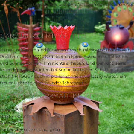
gute Laune verbreitet. Hier auf dem Minigolfplatz des Alpenhof
Pertisau.
GANZJÄHRIGER BEGLEITER
Nässe und Regen sind für einen Frosch selbstverständlich kein
Problem – und FROGGY bildet da keine Ausnahme. Selbst Eis
und Schnee können ihm nichts anhaben. Und während seine
lebendigen Verwandten bei Sonne lieber den Schatten suchen,
strahlt FROGGY auch in praller Sonne zuverlässig weiter. Ein
treuer Lichtbegleiter zu jeder Jahreszeit.
DIE OBJEKTMERKMALE IM ÜBERBLICK:
Höhe: 48 cm
Breite: 40 cm
Tiefe: 36 cm
Farben: bernstein, blau, grün