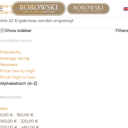
Skip to navigation
Skip to main content
Alle 20 Ergebnisse werden angezeigt
Show sidebar
Filters
SORTIEREN NACH
Popularity
Average rating
Newness
Price: low to high
Price: high to low
Alphabetisch (A–Z)
PREISFILTER
Alle
0,00
€
-
160,00
€
160,00
€
-
320,00
€
320,00
€
-
480,00
€