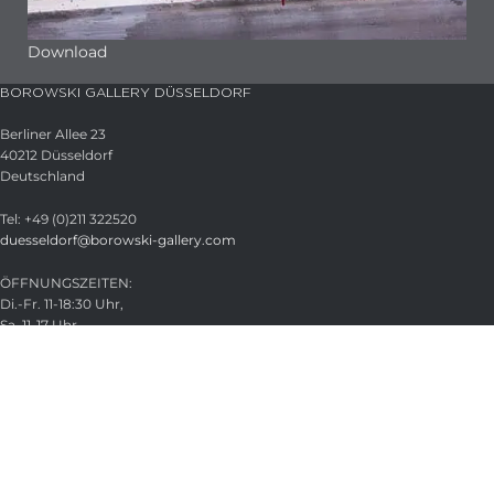
Download
BOROWSKI GALLERY DÜSSELDORF
Berliner Allee 23
40212 Düsseldorf
Deutschland
Tel: +49 (0)211 322520
duesseldorf@borowski-gallery.com
ÖFFNUNGSZEITEN:
Di.-Fr. 11-18:30 Uhr,
Sa. 11-17 Uhr
Termine nach Vereinbarung
21. -22. Aug. 2026 geschlossen
HAUPTVERWALTUNG
Glasstudio Borowski GmbH