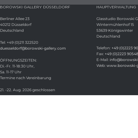
BOROWSKI GALLERY DÜSSELDORF
HAUPTVERWALTUNG
Berliner Allee 23
Glasstudio Borowski
40212 Düsseldorf
Wintermühlenhof 15
Deutschland
53639 Königswinter
Deutschland
Tel: +49 (0)211 322520
Telefon:
+49 (0)2223 9
duesseldorf@borowski-gallery.com
Fax:
+49 (0)2223 9054
E-Mail:
info@borowski-
ÖFFNUNGSZEITEN:
Web:
www.borowski-g
Di.-Fr. 11-18:30 Uhr,
Sa. 11-17 Uhr
Termine nach Vereinbarung
21. -22. Aug. 2026 geschlossen
Glasstudio Borowski GmbH
Licensed under
CC BY-SA 4.0
.