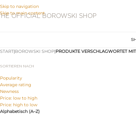
Skip to navigation
Skip to main content
THE OFFICIAL BOROWSKI SHOP
S
START
|
BOROWSKI SHOP
|
PRODUKTE VERSCHLAGWORTET MIT
SORTIEREN NACH
Popularity
Average rating
Newness
Price: low to high
Price: high to low
Alphabetisch (A–Z)