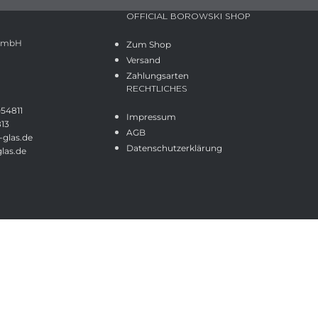
OFFICIAL BOROWSKI SHOP
 GmbH
Zum Shop
Versand
Zahlungsarten
RECHTLICHES
054811
Impressum
813
AGB
glas.de
Datenschutzerklärung
las.de
Shop
Wunschliste
Cart