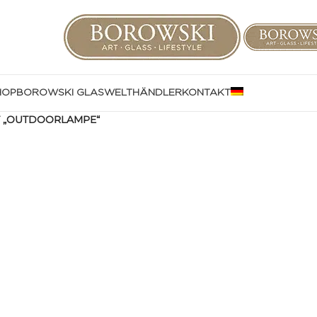
HOP
BOROWSKI GLASWELT
HÄNDLER
KONTAKT
 „OUTDOORLAMPE“