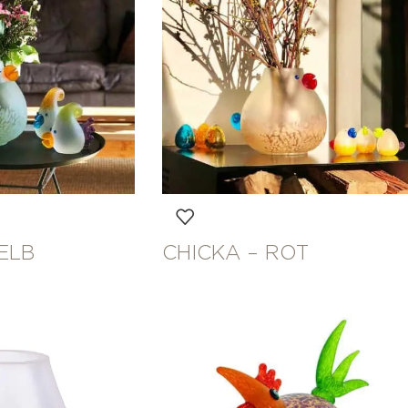
ELB
CHICKA – ROT