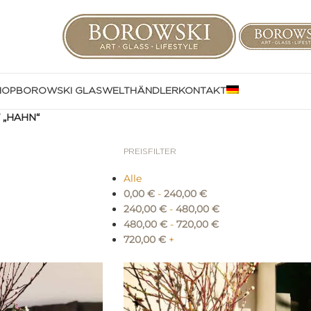
HOP
BOROWSKI GLASWELT
HÄNDLER
KONTAKT
 „HAHN“
PREISFILTER
Alle
0,00
€
-
240,00
€
240,00
€
-
480,00
€
480,00
€
-
720,00
€
720,00
€
+