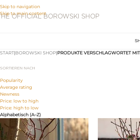
Skip to navigation
Skip to main content
THE OFFICIAL BOROWSKI SHOP
S
START
|
BOROWSKI SHOP
|
PRODUKTE VERSCHLAGWORTET MIT
SORTIEREN NACH
Popularity
Average rating
Newness
Price: low to high
Price: high to low
Alphabetisch (A–Z)