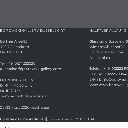
BOROWSKI GALLERY DÜSSELDORF
HAUPTVERWALTUNG
Berliner Allee 23
Glasstudio Borowski
40212 Düsseldorf
Wintermühlenhof 15
Deutschland
53639 Königswinter
Deutschland
Tel: +49 (0)211 322520
Telefon:
+49 (0)2223 9
duesseldorf@borowski-gallery.com
Fax:
+49 (0)2223 9054
E-Mail:
info@borowski-
ÖFFNUNGSZEITEN:
Web:
www.borowski-g
Di.-Fr. 11-18:30 Uhr,
Sa. 11-17 Uhr
Termine nach Vereinbarung
21. -22. Aug. 2026 geschlossen
Glasstudio Borowski GmbH
Licensed under
CC BY-SA 4.0
.