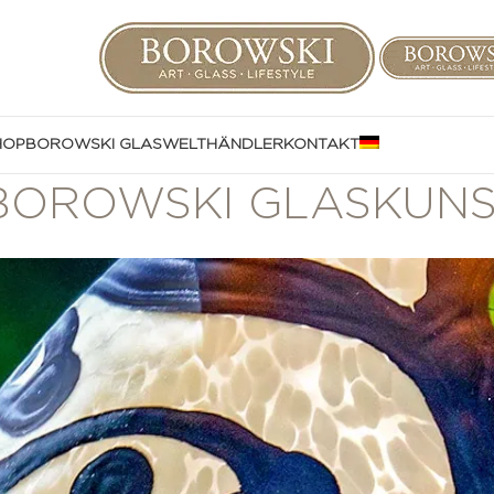
HOP
BOROWSKI GLASWELT
HÄNDLER
KONTAKT
 BOROWSKI GLASKUN