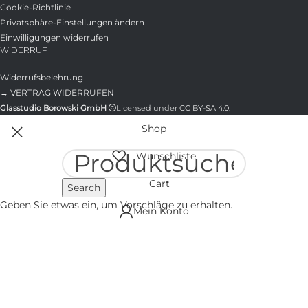
Cookie-Richtlinie
Privatsphäre-Einstellungen ändern
Einwilligungen widerrufen
WIDERRUF
Widerrufsbelehrung
→ VERTRAG WIDERRUFEN
Glasstudio Borowski GmbH
Licensed under
CC BY-SA 4.0
.
Shop
Wunschliste
Cart
Search
Geben Sie etwas ein, um Vorschläge zu erhalten.
Mein Konto