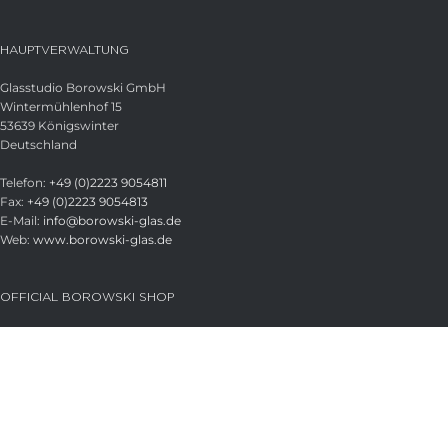
HAUPTVERWALTUNG
Glasstudio Borowski GmbH
Wintermühlenhof 15
53639 Königswinter
Deutschland
Telefon:
+49 (0)2223 9054811
Fax:
+49 (0)2223 9054813
E-Mail:
info@borowski-glas.de
Web:
www.borowski-glas.de
OFFICIAL BOROWSKI SHOP
Zum Shop
Versand
Zahlungsarten
RECHTLICHES
Impressum