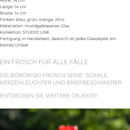
Höhe: 14 cm
Länge: 14 cm
Breite: 14 cm
Farben: blau, grün, orange, zitro
Materialien: mundgeblasenes Glas
Kollektion: STUDIO LINE
Fertigung in Handarbeit, dadurch ist jedes Glasobjekt ein
kleines Unikat
EIN FROSCH FÜR ALLE FÄLLE
DIE BOROWSKI FROSCH SERIE: SCHALE,
KERZENLEUCHTER UND BRIEFBESCHWERER
ENTDECKEN SIE WEITERE OBJEKTE!