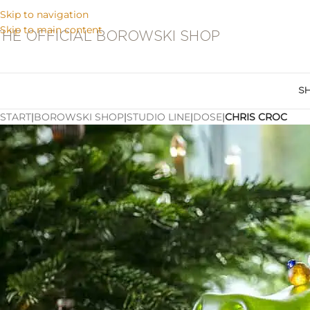
Skip to navigation
Skip to main content
THE OFFICIAL BOROWSKI SHOP
S
START
|
BOROWSKI SHOP
|
STUDIO LINE
|
DOSE
|
CHRIS CROC