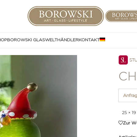
HOP
BOROWSKI GLASWELT
HÄNDLER
KONTAKT
CH
Anfra
25 × 1
Zur Wu