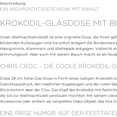
Beschreibung
EIN WEIHNACHTSGESCHENK MIT INHALT
KROKODIL-GLASDOSE MIT B
Unser Weihnachtskrokodil ist eine originelle Dose, die Ihnen ge
blickenden Kulleraugen sind Sie sofort erlegen! Als Bonboni
Haargummis, Klammern und Wattepads entgegen. Vielleicht stelle
stimmungsvoll. Aber auch mit leerem Bauch macht es als Skulptu
CHRIS CROC – DIE COOLE KROKODIL-
Diese 28 cm hohe Glas-Dose in Form eines lustigen Krokodils s
Gesichtsausdruck, den niedlichen Kugelaugen und der roten W
Blick kommt aber der Clou: Der Kopf des Krokodils mit festlich
die Sie zur Weihnachtszeit verstauen möchten. Mit seinem cleve
Accessoires oder einfach als verspieltes Deko-Objekt, das Ihre
EINE PRISE HUMOR AUF DER FESTTAFE