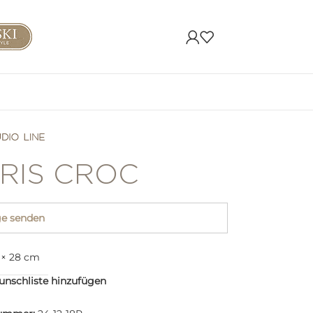
RIS CROC
ge senden
9 × 28 cm
nschliste hinzufügen