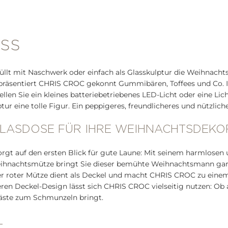
ISS
füllt mit Naschwerk oder einfach als Glasskulptur die Weihnachts
ere präsentiert CHRIS CROC gekonnt Gummibären, Toffees und C
n Sie ein kleines batteriebetriebenes LED-Licht oder eine Licht
r eine tolle Figur. Ein peppigeres, freundlicheres und nützlich
GLASDOSE FÜR IHRE WEIHNACHTSDEKO
orgt auf den ersten Blick für gute Laune: Mit seinem harmlosen
eihnachtsmütze bringt Sie dieser bemühte Weihnachtsmann gar
er roter Mütze dient als Deckel und macht CHRIS CROC zu einem p
ren Deckel-Design lässt sich CHRIS CROC vielseitig nutzen: Ob a
 Gäste zum Schmunzeln bringt.
L