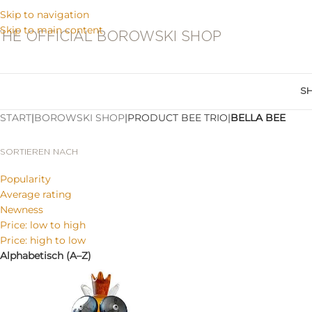
Skip to navigation
Skip to main content
THE OFFICIAL BOROWSKI SHOP
S
START
|
BOROWSKI SHOP
|
PRODUCT BEE TRIO
|
BELLA BEE
SORTIEREN NACH
Popularity
Average rating
Newness
Price: low to high
Price: high to low
Alphabetisch (A–Z)