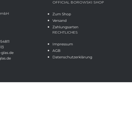
OFFICIAL BOROWSKI SHOP
 GmbH
Zum Shop
Versand
Zahlungsarten
RECHTLICHES
054811
Impressum
813
AGB
glas.de
Datenschutzerklärung
las.de
Shop
Wunschliste
Cart