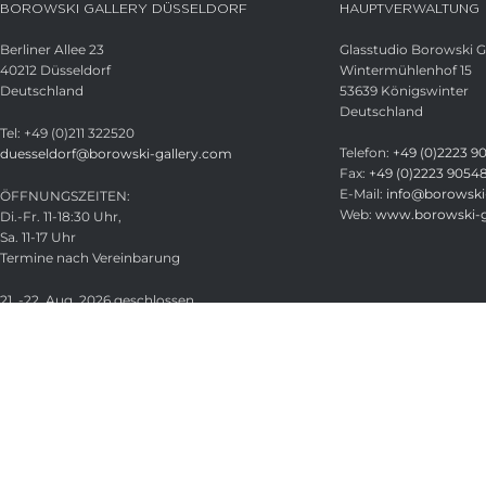
BOROWSKI GALLERY DÜSSELDORF
HAUPTVERWALTUNG
Berliner Allee 23
Glasstudio Borowski
40212 Düsseldorf
Wintermühlenhof 15
Deutschland
53639 Königswinter
Deutschland
Tel: +49 (0)211 322520
Telefon:
+49 (0)2223 9
duesseldorf@borowski-gallery.com
Fax:
+49 (0)2223 9054
E-Mail:
info@borowski-
ÖFFNUNGSZEITEN:
Web:
www.borowski-g
Di.-Fr. 11-18:30 Uhr,
Sa. 11-17 Uhr
Termine nach Vereinbarung
21. -22. Aug. 2026 geschlossen
Glasstudio Borowski GmbH
Licensed under
CC BY-SA 4.0
.
Search